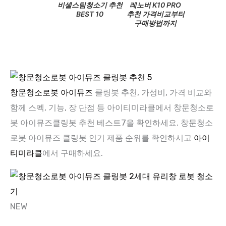
비셀스팀청소기 추천
레노버 K10 PRO
DJI 아바
BEST 10
추천 가격비교부터
가성비 갑
구매방법까지
드론 구
완전 
창문청소로봇 아이뮤즈
클링봇 추천, 가성비, 가격 비교와
함께 스펙, 기능, 장 단점 등 아이티미라클에서 창문청소로
봇 아이뮤즈클링봇 추천 베스트7을 확인하세요. 창문청소
로봇 아이뮤즈 클링봇 인기 제품 순위를 확인하시고
아이
티미라클
에서 구매하세요.
NEW