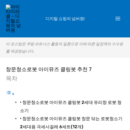
콘
텐
디지털 쇼핑의 넘버원!
츠
로
건
이 포스팅은 쿠팡 파트너스 활동의 일환으로 이에 따른 일정액의 수수료
너
를 제공받습니다.
뛰
기
창문청소로봇 아이뮤즈 클링봇 추천 7
목차
창문청소로봇 아이뮤즈 클링봇 2세대 유리창 로봇 청
소기
창문청소로봇 아이뮤즈 클링봇 창문 닦는 로봇청소기
2세대용 극세사걸레 6세트(12개)