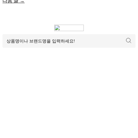
다음 글
→