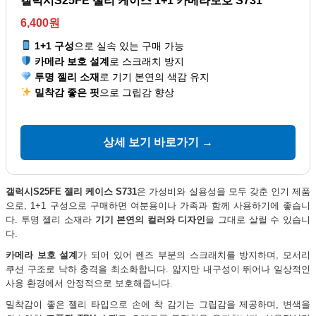
갤럭시S25FE 젤리 케이스 1+1 카메라보호 S731
6,400원
1+1 구성
으로 실속 있는 구매 가능
카메라 보호 설계
로 스크래치 방지
투명 젤리 소재
로 기기 본연의 색감 유지
밀착감 좋은 핏
으로 그립감 향상
상세 보기 바로가기 →
갤럭시S25FE 젤리 케이스 S731
은 가성비와 실용성을 모두 갖춘 인기 제품
으로, 1+1 구성으로 구매하면 여분용이나 가족과 함께 사용하기에 좋습니
다. 투명 젤리 소재라
기기 본연의 컬러와 디자인
을 그대로 살릴 수 있습니
다.
카메라 보호 설계
가 되어 있어 렌즈 부분의 스크래치를 방지하며, 모서리
쿠션 구조로 낙하 충격을 최소화합니다. 얇지만 내구성이 뛰어나 일상적인
사용 환경에서 안정적으로 보호해줍니다.
밀착감이 좋은 젤리 타입으로 손에 착 감기는 그립감을 제공하며, 변색을