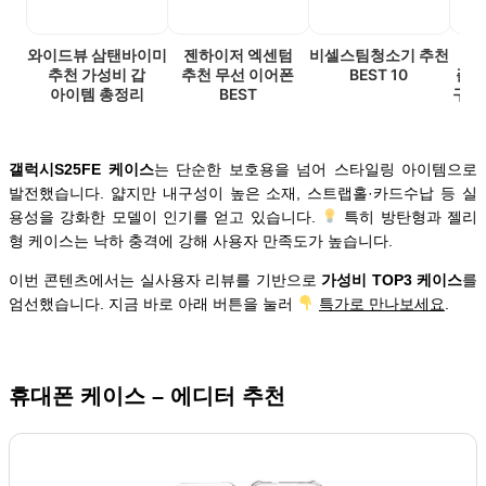
와이드뷰 삼탠바이미
젠하이저 엑센텀
비셀스팀청소기 추천
갤럭
추천 가성비 갑
추천 무선 이어폰
BEST 10
플러
아이템 총정리
BEST
구매
갤럭시S25FE 케이스
는 단순한 보호용을 넘어 스타일링 아이템으로
발전했습니다. 얇지만 내구성이 높은 소재, 스트랩홀·카드수납 등 실
용성을 강화한 모델이 인기를 얻고 있습니다.
특히 방탄형과 젤리
형 케이스는 낙하 충격에 강해 사용자 만족도가 높습니다.
이번 콘텐츠에서는 실사용자 리뷰를 기반으로
가성비 TOP3 케이스
를
엄선했습니다. 지금 바로 아래 버튼을 눌러
특가로 만나보세요
.
휴대폰 케이스 – 에디터 추천