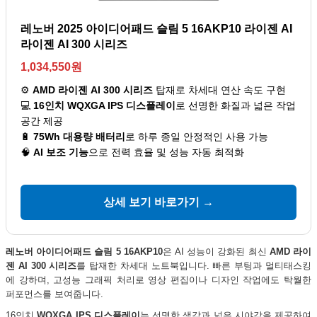
레노버 2025 아이디어패드 슬림 5 16AKP10 라이젠 AI
라이젠 AI 300 시리즈
1,034,550원
⚙️
AMD 라이젠 AI 300 시리즈
탑재로 차세대 연산 속도 구현
💻
16인치 WQXGA IPS 디스플레이
로 선명한 화질과 넓은 작업
공간 제공
🔋
75Wh 대용량 배터리
로 하루 종일 안정적인 사용 가능
🧠
AI 보조 기능
으로 전력 효율 및 성능 자동 최적화
상세 보기 바로가기 →
레노버 아이디어패드 슬림 5 16AKP10
은 AI 성능이 강화된 최신
AMD 라이
젠 AI 300 시리즈
를 탑재한 차세대 노트북입니다. 빠른 부팅과 멀티태스킹
에 강하며, 고성능 그래픽 처리로 영상 편집이나 디자인 작업에도 탁월한
퍼포먼스를 보여줍니다.
16인치
WQXGA IPS 디스플레이
는 선명한 색감과 넓은 시야각을 제공하여