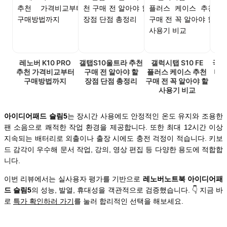
레노버 K10 PRO
갤탭S10울트라 추천
갤럭시탭 S10 FE
국산
추천 가격비교부터
구매 전 알아야 할
플러스 케이스 추천
비교
구매방법까지
장점 단점 총정리
구매 전 꼭 알아야 할
사용기 비교
아이디어패드 슬림5
는 장시간 사용에도 안정적인 온도 유지와 조용한
팬 소음으로 쾌적한 작업 환경을 제공합니다. 또한 최대 12시간 이상
지속되는 배터리로 외출이나 출장 시에도 충전 걱정이 적습니다. 키보
드 감각이 우수해 문서 작업, 강의, 영상 편집 등 다양한 용도에 적합합
니다.
이번 리뷰에서는 실사용자 평가를 기반으로
레노버노트북 아이디어패
드 슬림5
의 성능, 발열, 휴대성을 객관적으로 검증했습니다. 👇 지금 바
로
특가 확인하러 가기
를 눌러 합리적인 선택을 해보세요.