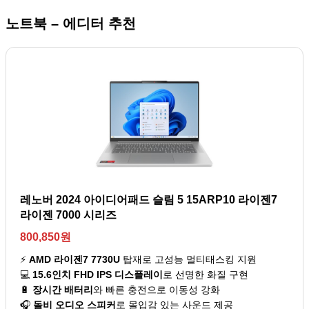
노트북 – 에디터 추천
레노버 2024 아이디어패드 슬림 5 15ARP10 라이젠7
라이젠 7000 시리즈
800,850원
⚡
AMD 라이젠7 7730U
탑재로 고성능 멀티태스킹 지원
💻
15.6인치 FHD IPS 디스플레이
로 선명한 화질 구현
🔋
장시간 배터리
와 빠른 충전으로 이동성 강화
🎧
돌비 오디오 스피커
로 몰입감 있는 사운드 제공